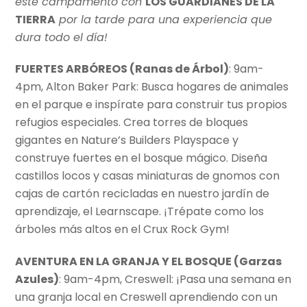
este campamento con
LOS GUARDIANES DE LA
TIERRA
por la tarde para una experiencia que
dura todo el día!
FUERTES ARBÓREOS (Ranas de Árbol)
: 9am-
4pm, Alton Baker Park: Busca hogares de animales
en el parque e inspírate para construir tus propios
refugios especiales. Crea torres de bloques
gigantes en Nature’s Builders Playspace y
construye fuertes en el bosque mágico. Diseña
castillos locos y casas miniaturas de gnomos con
cajas de cartón recicladas en nuestro jardín de
aprendizaje, el Learnscape. ¡Trépate como los
árboles más altos en el Crux Rock Gym!
AVENTURA EN LA GRANJA Y EL BOSQUE (Garzas
Azules)
: 9am-4pm, Creswell: ¡Pasa una semana en
una granja local en Creswell aprendiendo con un