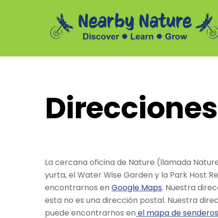
Skip
to
content
Summer Daycamp Assistants and Outdoor Leaders
Direcciones
La cercana oficina de Nature (llamada Nature 
yurta, el Water Wise Garden y la Park Host 
encontrarnos en
Google Maps
. Nuestra dire
esta no es una dirección postal. Nuestra dir
puede encontrarnos en
el mapa de senderos 