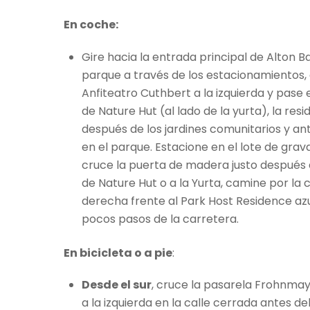
En coche:
Gire hacia la entrada principal de Alton B
parque a través de los estacionamientos, g
Anfiteatro Cuthbert a la izquierda y pase e
de Nature Hut (al lado de la yurta), la r
después de los jardines comunitarios y an
en el parque. Estacione en el lote de grava
cruce la puerta de madera justo después d
de Nature Hut o a la Yurta, camine por la 
derecha frente al Park Host Residence azu
pocos pasos de la carretera.
En bicicleta o a pie
:
Desde el sur
, cruce la pasarela Frohnmayer
a la izquierda en la calle cerrada antes de