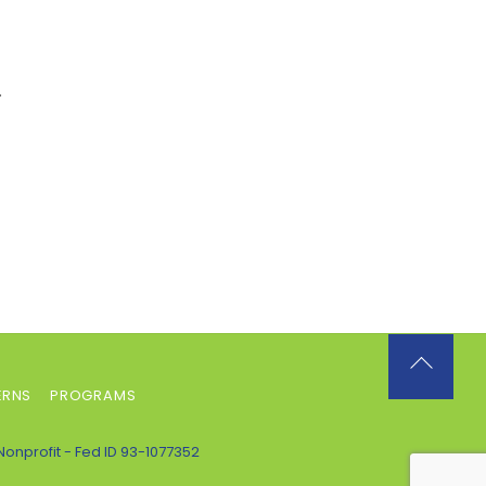
.
Back
ERNS
PROGRAMS
To
Top
Nonprofit - Fed ID 93-1077352