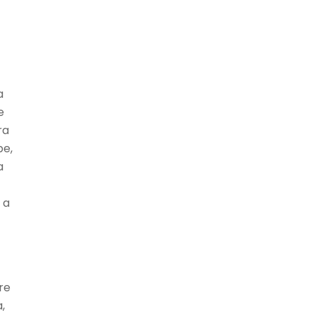
a
e
ra
pe,
a
 a
re
,