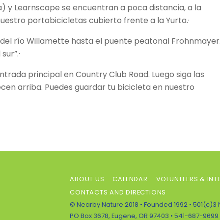
rta) y Learnscape se encuentran a poca distancia, a la
 nuestro portabicicletas cubierto frente a la Yurta.·
bici del río Willamette hasta el puente peatonal Frohnmayer
 el sur”.·
entrada principal en Country Club Road. Luego siga las
cen arriba. Puedes guardar tu bicicleta en nuestro
ABOUT US
CALENDAR
VOLUNTEERS & INT
CONTACTS AND DIRECTIONS
© Nearby Nature 2018 • Founded 1992 • 501(c)3 
PO Box 3678, Eugene, OR 97403 • 541-687-9699