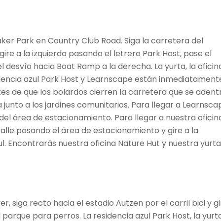
aker Park en Country Club Road. Siga la carretera del
ire a la izquierda pasando el letrero Park Host, pase el
l desvío hacia Boat Ramp a la derecha. La yurta, la oficin
esidencia azul Park Host y Learnscape están inmediatament
tes de que los bolardos cierren la carretera que se adent
 junto a los jardines comunitarios. Para llegar a Learnsca
el área de estacionamiento. Para llegar a nuestra oficin
calle pasando el área de estacionamiento y gire a la
l. Encontrarás nuestra oficina Nature Hut y nuestra yurta
, siga recto hacia el estadio Autzen por el carril bici y gi
l parque para perros. La residencia azul Park Host, la yurta