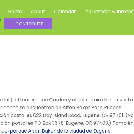
Home
About
Calendar
Volunteers & Interns
Community Science Investigators
CONTRIBUTE
Hut), el Learnscape Garden y el aula al aire libre, nuestr
Residence se encuentran en Alton Baker Park. Puedes
cción postal es 622 Day Island Road, Eugene, OR 97401. (No
ección postal es PO Box 3678, Eugene, OR 97403.) También
del parque Alton Baker de la ciudad de Eugene.